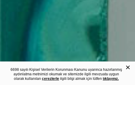
×
6698 sayılı Kişisel Verilerin Korunması Kanunu uyarınca hazırlanmış
aydınlatma metnimizi okumak ve sitemizde ilgili mevzuata uygun
olarak kullanılan
çerezlerle
ilgili bilgi almak için lütfen
tıklayınız.
Hakkımızda
Özgür Cam
1982’den beri Trakya ve çevresinde cam sanayi faaliyetlerimizi
sürdürüyoruz.